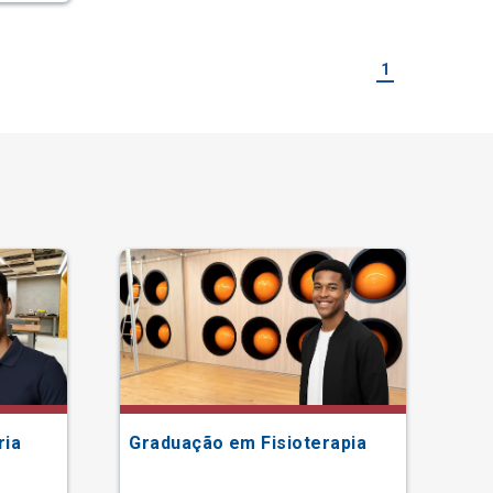
1
ria
Graduação em Fisioterapia
Gr