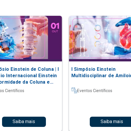
sio Einstein de Coluna | I
I Simpósio Einstein
o Internacional Einstein
Multidisciplinar de Amilo
ormidade da Coluna e
as Complexas
os Científicos
Eventos Científicos
Saiba mais
Saiba mais