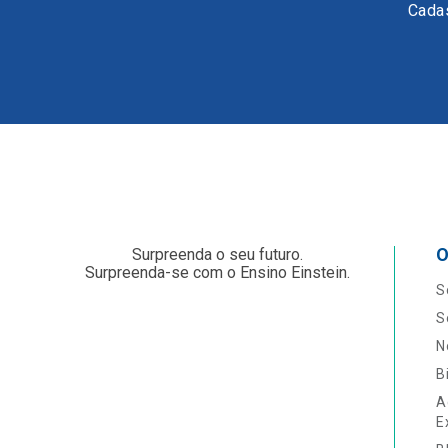
Cadas
O
Surpreenda o seu futuro.
Surpreenda-se com o Ensino Einstein.
S
S
N
B
A
E