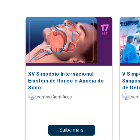
XV Simpósio Internacional
V Simpó
Einstein de Ronco e Apneia do
Simpósi
Sono
de Def
Técnic
Eventos Científicos
Event
Saiba mais