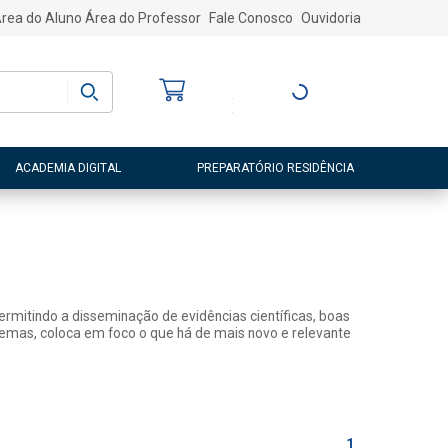
rea do Aluno
Área do Professor
Fale Conosco
Ouvidoria
Bem-vindo
(a)
Entre ou Cadastre-
se
ACADEMIA DIGITAL
PREPARATÓRIO RESIDÊNCIA
rmitindo a disseminação de evidências científicas, boas
 temas, coloca em foco o que há de mais novo e relevante
1