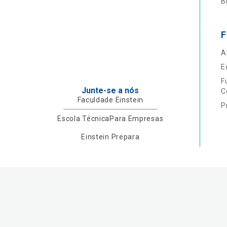
B
F
A
E
F
Junte-se a nós
C
Faculdade Einstein
P
Escola Técnica
Para Empresas
Einstein Prepara