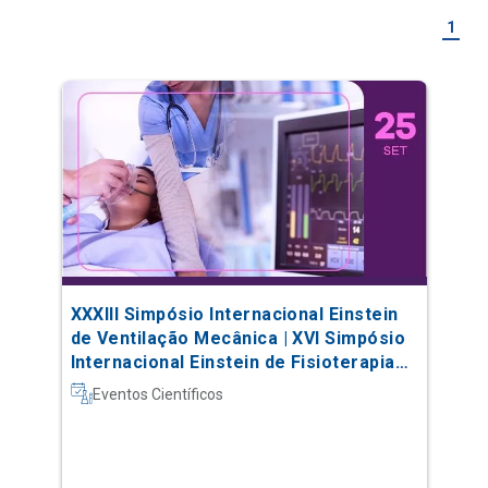
1
XXXIII Simpósio Internacional Einstein
de Ventilação Mecânica | XVI Simpósio
Internacional Einstein de Fisioterapia
em Terapia Intensiva
Eventos Científicos