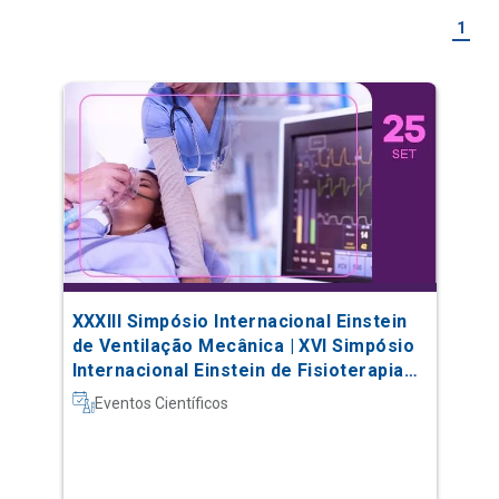
1
XXXIII Simpósio Internacional Einstein
de Ventilação Mecânica | XVI Simpósio
Internacional Einstein de Fisioterapia
em Terapia Intensiva
Eventos Científicos