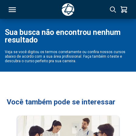
Sua busca não encontrou nenhum
resultado
RSO
Veja se você digitou os termos corretamente ou confira nossos cursos
abaixo de acordo com a sua área profissional. Faça também o teste e
TIVAS
descubra o curso perfeito pra sua carreira.
S
IN
ONAL
Você também pode se interessar
 MBA
NTRO