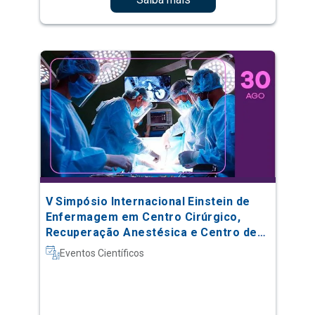
V Simpósio Internacional Einstein de
Enfermagem em Centro Cirúrgico,
Recuperação Anestésica e Centro de
Material e Esterilização
Eventos Científicos