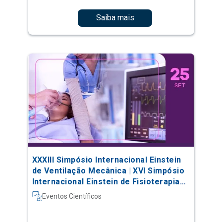
Saiba mais
XXXIII Simpósio Internacional Einstein
de Ventilação Mecânica | XVI Simpósio
Internacional Einstein de Fisioterapia
em Terapia Intensiva
Eventos Científicos