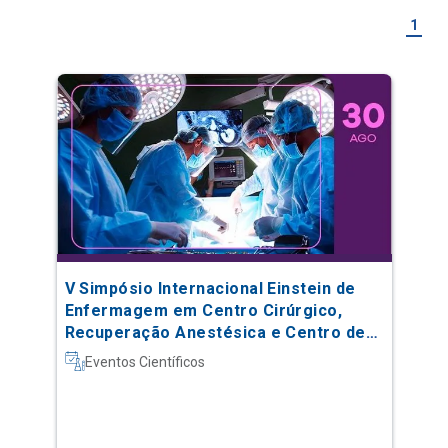
1
V Simpósio Internacional Einstein de
Enfermagem em Centro Cirúrgico,
Recuperação Anestésica e Centro de
Material e Esterilização
Eventos Científicos