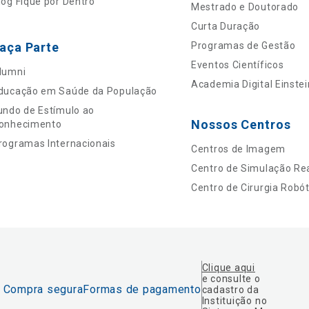
log Fique por Dentro
Mestrado e Doutorado
Curta Duração
aça Parte
Programas de Gestão
Eventos Científicos
lumni
Academia Digital Einstei
ducação em Saúde da População
undo de Estímulo ao
Nossos Centros
onhecimento
rogramas Internacionais
Centros de Imagem
Centro de Simulação Rea
Centro de Cirurgia Robót
Clique aqui
e consulte o
Compra segura
Formas de pagamento
cadastro da
Instituição no