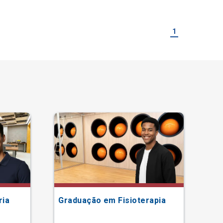
1
ria
Graduação em Fisioterapia
Gr