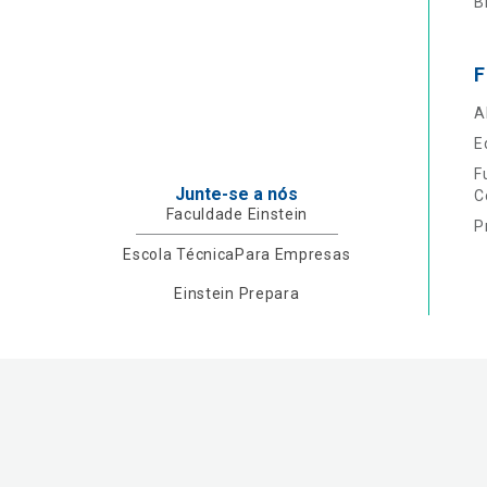
B
F
A
E
F
Junte-se a nós
C
Faculdade Einstein
P
Escola Técnica
Para Empresas
Einstein Prepara