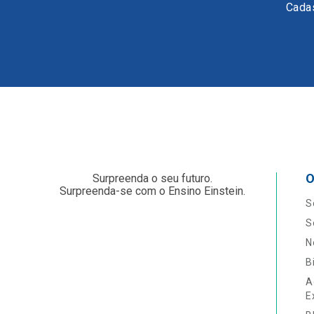
Cadas
O
Surpreenda o seu futuro.
Surpreenda-se com o Ensino Einstein.
S
S
N
B
A
E