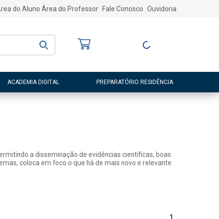
rea do Aluno
Área do Professor
Fale Conosco
Ouvidoria
Bem-vindo
(a)
Entre ou Cadastre-
se
ACADEMIA DIGITAL
PREPARATÓRIO RESIDÊNCIA
rmitindo a disseminação de evidências científicas, boas
 temas, coloca em foco o que há de mais novo e relevante
1