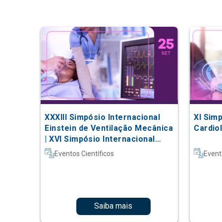
XXXIII Simpósio Internacional
XI Simp
Einstein de Ventilação Mecânica
Cardio
| XVI Simpósio Internacional
Einstein de Fisioterapia em
Eventos Científicos
Event
Terapia Intensiva
Saiba mais