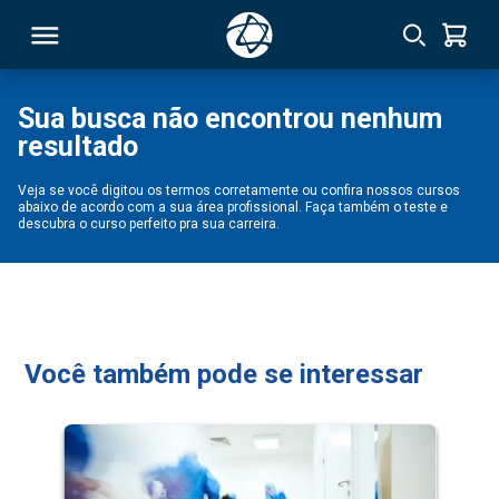
Sua busca não encontrou nenhum
resultado
RSO
Veja se você digitou os termos corretamente ou confira nossos cursos
abaixo de acordo com a sua área profissional. Faça também o teste e
TIVAS
descubra o curso perfeito pra sua carreira.
S
IN
ONAL
Você também pode se interessar
 MBA
NTRO