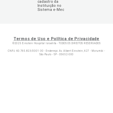
cadastro da
Instituição no
Sistema e-Mec
Termos de Uso e Política de Privacidade
©2025 Einstein Hospital Israelita -
TODOS OS DIREITOS RESERVADOS
CNPJ: 60.765.823/0001-30 - Endereço: Av. Albert Einstein, 627 - Morumbi -
São Paulo - SP - 05652-000
Ol
C
Wh
Fa
p
N
t
li
a