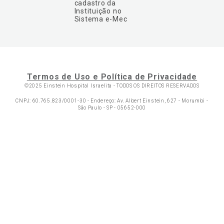
cadastro da
Instituição no
Sistema e-Mec
Termos de Uso e Política de Privacidade
©2025 Einstein Hospital Israelita -
TODOS OS DIREITOS RESERVADOS
CNPJ: 60.765.823/0001-30 - Endereço: Av. Albert Einstein, 627 - Morumbi -
São Paulo - SP - 05652-000
Ol
C
p
t
a
Wh
N
Fa