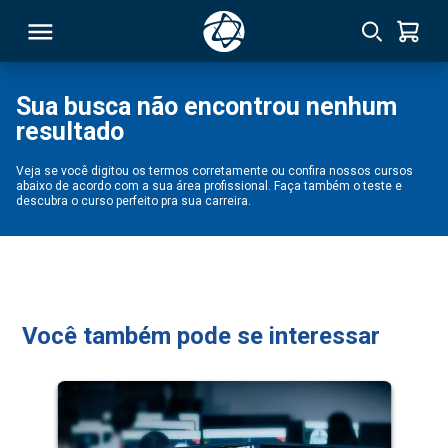
Sua busca não encontrou nenhum
resultado
RSO
Veja se você digitou os termos corretamente ou confira nossos cursos
abaixo de acordo com a sua área profissional. Faça também o teste e
TIVAS
descubra o curso perfeito pra sua carreira.
S
IN
ONAL
Você também pode se interessar
 MBA
NTRO