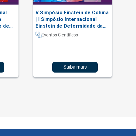
nal
V Simpósio Einstein de Coluna
AC
e
| I Simpósio Internacional
Vi
o de
Einstein de Deformidade da
al
Coluna e Técnicas Complexas
Eventos Científicos
Saiba mais