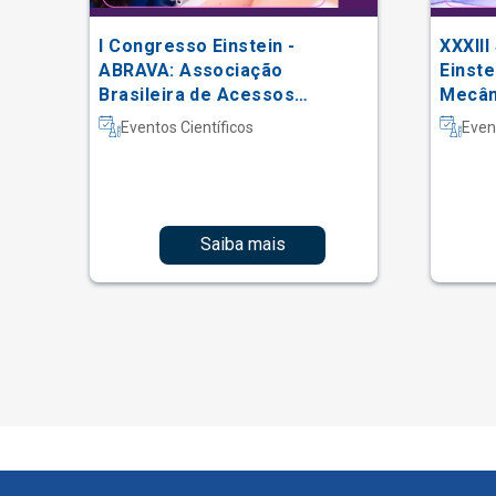
I Congresso Einstein -
XXXIII
 do
ABRAVA: Associação
Einste
Brasileira de Acessos
Mecâni
Vasculares
Intern
Eventos Científicos
Even
Fisiot
Intens
Saiba mais