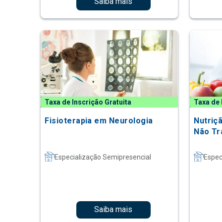
Saiba mais
Taxa de Inscrição Gratuita
Taxa de 
Fisioterapia em Neurologia
Nutriç
Não Tr
Especialização Semipresencial
Espec
Saiba mais