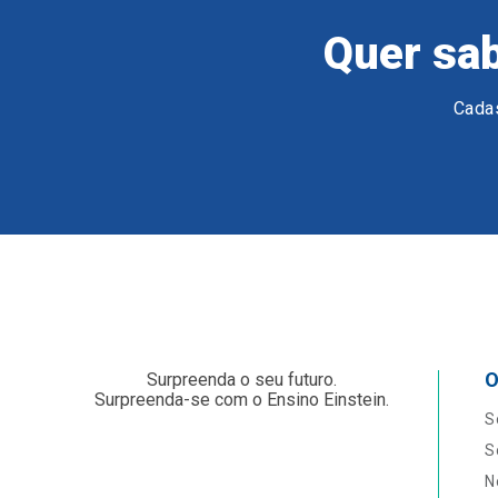
Quer sab
Cadas
O
Surpreenda o seu futuro.
Surpreenda-se com o Ensino Einstein.
S
S
N