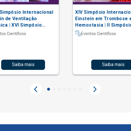
 Simpósio Internacional
XIV Simpósio Internacio
in de Ventilação
Einstein em Trombose 
ca | XVI Simpósio
Hemostasia | II Simpósi
acional Einstein de
Hematologia Laboratori
tos Científicos
Eventos Científicos
erapia em Terapia
iva
Saiba mais
Saiba mais