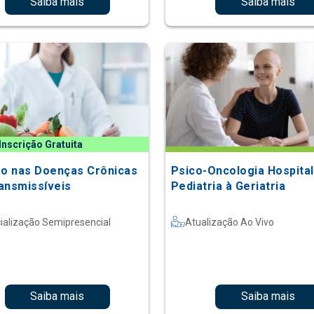
Saiba mais
Saiba mais
Inscrição Gratuita
ão nas Doenças Crônicas
Psico-Oncologia Hospital
ansmissíveis
Pediatria à Geriatria
ialização Semipresencial
Atualização Ao Vivo
Saiba mais
Saiba mais