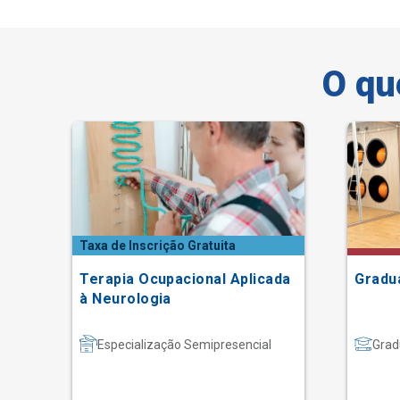
O qu
Taxa de Inscrição Gratuita
ão
Terapia Ocupacional Aplicada
Gradu
à Neurologia
Especialização Semipresencial
Grad