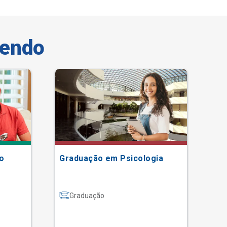
vendo
o
Graduação em Psicologia
Gr
Graduação