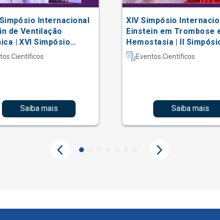
 Simpósio Internacional
XIV Simpósio Internacio
in de Ventilação
Einstein em Trombose 
ca | XVI Simpósio
Hemostasia | II Simpósi
acional Einstein de
Hematologia Laboratori
tos Científicos
Eventos Científicos
erapia em Terapia
iva
Saiba mais
Saiba mais