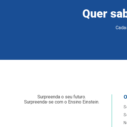
Quer sab
Cadas
O
Surpreenda o seu futuro.
Surpreenda-se com o Ensino Einstein.
S
S
N