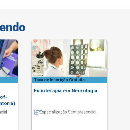
vendo
Taxa de Inscrição Gratuita
Fisioterapia em Neurologia
Se
of-
Ce
toria)
Hu
cial
Especialização Semipresencial