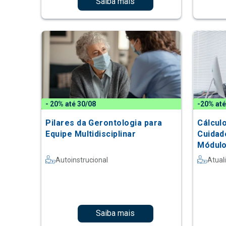
Saiba mais
- 20% até 30/08
-20% até
Pilares da Gerontologia para
Cálcul
Equipe Multidisciplinar
Cuidad
Módulo
Autoinstrucional
Atual
Saiba mais