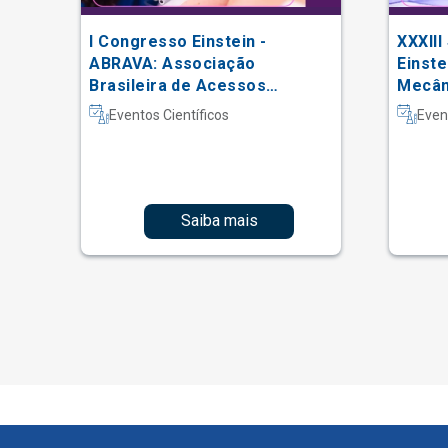
I Congresso Einstein -
XXXIII
 do
ABRAVA: Associação
Einste
Brasileira de Acessos
Mecâni
Vasculares
Intern
Eventos Científicos
Even
Fisiot
Intens
Saiba mais