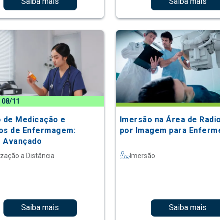
Saiba mais
Saiba mais
 08/11
o de Medicação e
Imersão na Área de Radio
os de Enfermagem:
por Imagem para Enferm
 Avançado
ização a Distância
Imersão
Saiba mais
Saiba mais