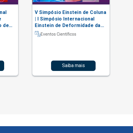
nal
V Simpósio Einstein de Coluna
AC
e
| I Simpósio Internacional
Vi
o de
Einstein de Deformidade da
al
Coluna e Técnicas Complexas
Eventos Científicos
Saiba mais