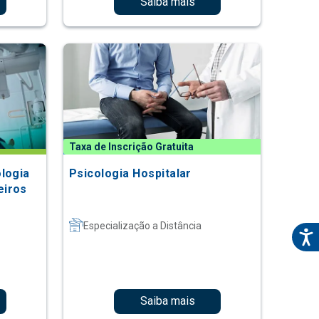
Saiba mais
Taxa de Inscrição Gratuita
logia
Psicologia Hospitalar
eiros
Especialização a Distância
Saiba mais