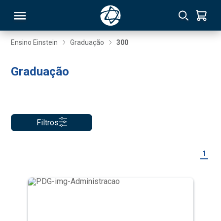
Ensino Einstein
Graduação
300
RSO
Graduação
TIVAS
S
IN
Filtros
ONAL
1
 MBA
NTRO