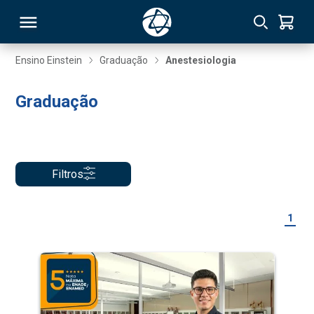
Ensino Einstein
Graduação
Anestesiologia
RSO
Graduação
TIVAS
S
IN
Filtros
ONAL
1
 MBA
NTRO