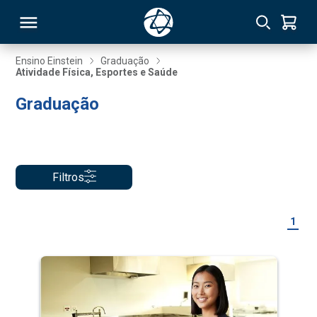
Ensino Einstein
Graduação
Atividade Física, Esportes e Saúde
RSO
Graduação
TIVAS
S
IN
Filtros
ONAL
1
 MBA
NTRO