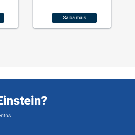
Saiba mais
Einstein?
entos.