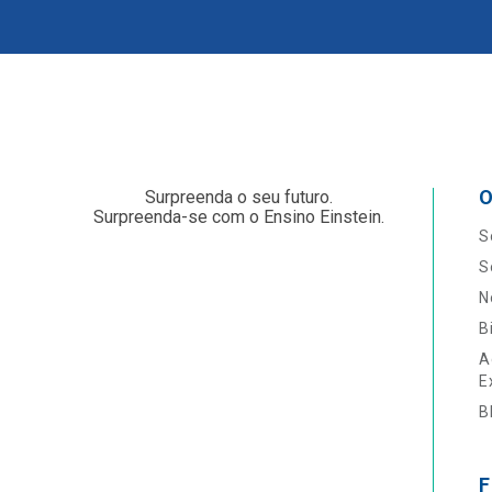
O
Surpreenda o seu futuro.
Surpreenda-se com o Ensino Einstein.
S
S
N
B
A
E
B
F