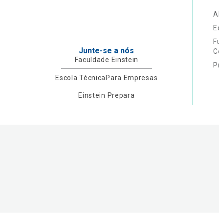
A
E
F
Junte-se a nós
C
Faculdade Einstein
P
Escola Técnica
Para Empresas
Einstein Prepara