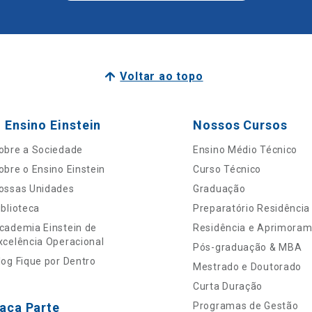
Voltar ao topo
 Ensino Einstein
Nossos Cursos
obre a Sociedade
Ensino Médio Técnico
obre o Ensino Einstein
Curso Técnico
ossas Unidades
Graduação
iblioteca
Preparatório Residência
cademia Einstein de
Residência e Aprimora
xcelência Operacional
Pós-graduação & MBA
log Fique por Dentro
Mestrado e Doutorado
Curta Duração
aça Parte
Programas de Gestão