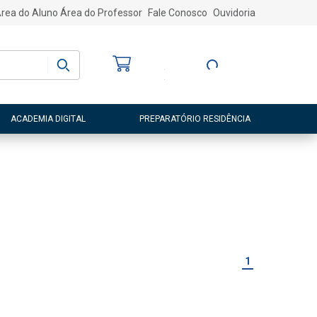
rea do Aluno
Área do Professor
Fale Conosco
Ouvidoria
Bem-vindo
(a)
Entre ou Cadastre-
se
ACADEMIA DIGITAL
PREPARATÓRIO RESIDÊNCIA
1