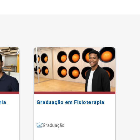
ria
Graduação em Fisioterapia
Gr
Graduação