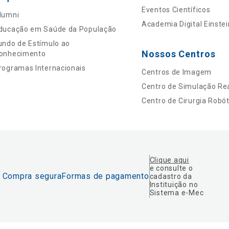
Eventos Científicos
lumni
Academia Digital Einstei
ducação em Saúde da População
undo de Estímulo ao
Nossos Centros
onhecimento
rogramas Internacionais
Centros de Imagem
Centro de Simulação Rea
Centro de Cirurgia Robót
Clique aqui
e consulte o
Compra segura
Formas de pagamento
cadastro da
Instituição no
Sistema e-Mec