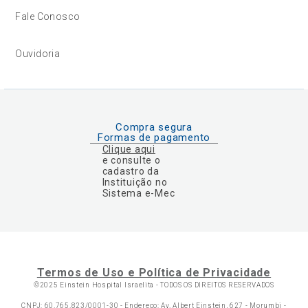
Fale Conosco
Ouvidoria
Compra segura
Formas de pagamento
Clique aqui
e consulte o
cadastro da
Instituição no
Sistema e-Mec
Termos de Uso e Política de Privacidade
©2025 Einstein Hospital Israelita -
TODOS OS DIREITOS RESERVADOS
CNPJ: 60.765.823/0001-30 - Endereço: Av. Albert Einstein, 627 - Morumbi -