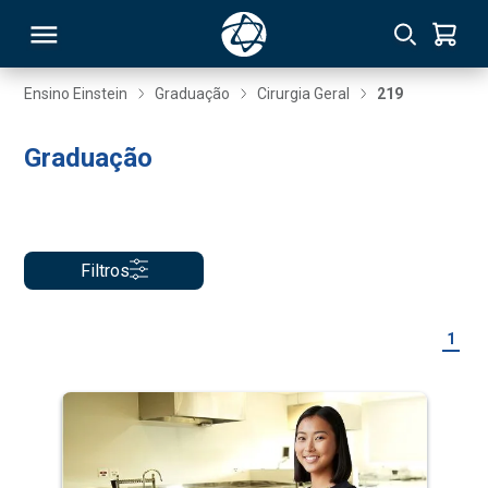
Ensino Einstein
Graduação
Cirurgia Geral
219
RSO
Graduação
TIVAS
S
IN
Filtros
ONAL
1
 MBA
NTRO