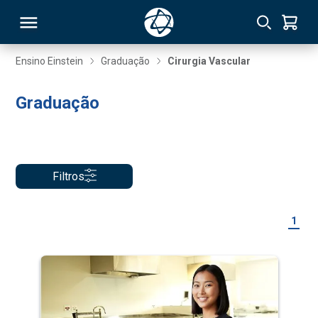
Ensino Einstein
Graduação
Cirurgia Vascular
RSO
Graduação
TIVAS
S
IN
Filtros
ONAL
1
 MBA
NTRO