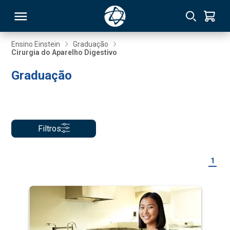
Ensino Einstein
Graduação
Cirurgia do Aparelho Digestivo
RSO
Graduação
TIVAS
S
IN
Filtros
ONAL
1
 MBA
NTRO