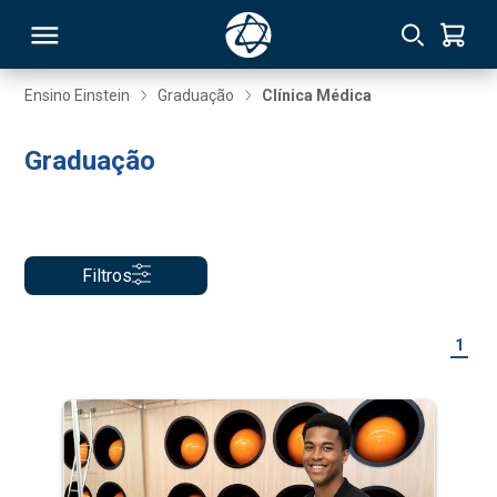
Ensino Einstein
Graduação
Clínica Médica
RSO
Graduação
TIVAS
S
IN
Filtros
ONAL
1
 MBA
NTRO