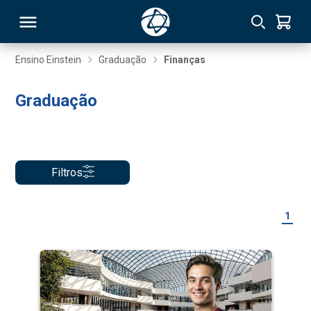
Ensino Einstein
Graduação
Finanças
RSO
Graduação
TIVAS
S
IN
Filtros
ONAL
1
 MBA
NTRO