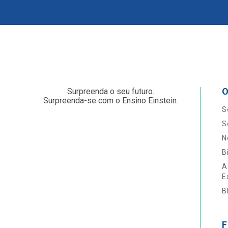
O
Surpreenda o seu futuro.
Surpreenda-se com o Ensino Einstein.
S
S
N
B
A
E
B
F