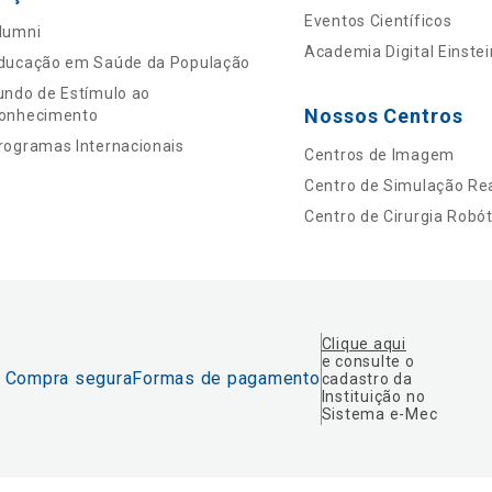
Eventos Científicos
lumni
Academia Digital Einstei
ducação em Saúde da População
undo de Estímulo ao
Nossos Centros
onhecimento
rogramas Internacionais
Centros de Imagem
Centro de Simulação Rea
Centro de Cirurgia Robót
Clique aqui
e consulte o
Compra segura
Formas de pagamento
cadastro da
Instituição no
Sistema e-Mec