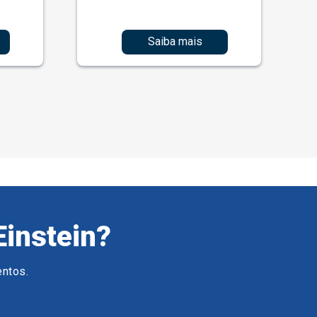
Saiba mais
Einstein?
entos.