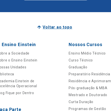
Voltar ao topo
 Ensino Einstein
Nossos Cursos
obre a Sociedade
Ensino Médio Técnico
obre o Ensino Einstein
Curso Técnico
ossas Unidades
Graduação
iblioteca
Preparatório Residência
cademia Einstein de
Residência e Aprimora
xcelência Operacional
Pós-graduação & MBA
log Fique por Dentro
Mestrado e Doutorado
Curta Duração
aça Parte
Programas de Gestão