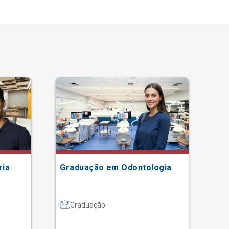
ria
Graduação em Odontologia
Gr
Graduação