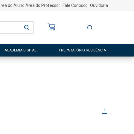
rea do Aluno
Área do Professor
Fale Conosco
Ouvidoria
Bem-vindo
(a)
Entre ou Cadastre-
se
ACADEMIA DIGITAL
PREPARATÓRIO RESIDÊNCIA
1