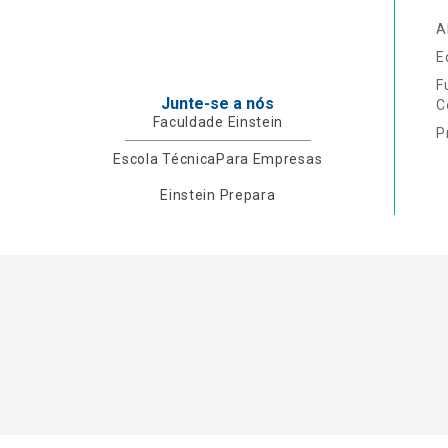
A
E
F
Junte-se a nós
C
Faculdade Einstein
P
Escola Técnica
Para Empresas
Einstein Prepara