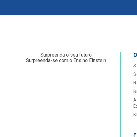
O
Surpreenda o seu futuro.
Surpreenda-se com o Ensino Einstein.
S
S
N
B
A
E
B
F