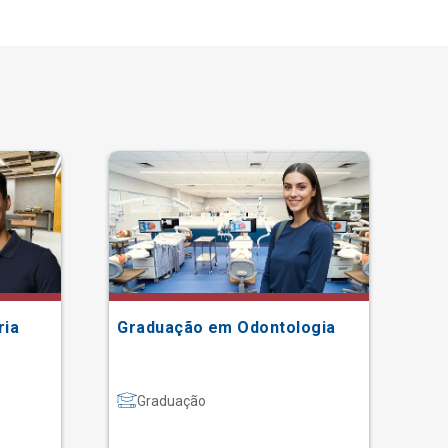
ria
Graduação em Odontologia
Gr
Graduação