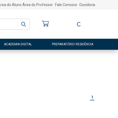
rea do Aluno
Área do Professor
Fale Conosco
Ouvidoria
Bem-vindo
(a)
Entre ou Cadastre-
se
ACADEMIA DIGITAL
PREPARATÓRIO RESIDÊNCIA
1