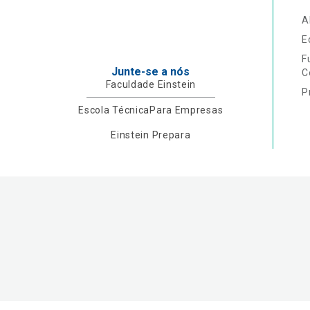
A
E
F
Junte-se a nós
C
Faculdade Einstein
P
Escola Técnica
Para Empresas
Einstein Prepara