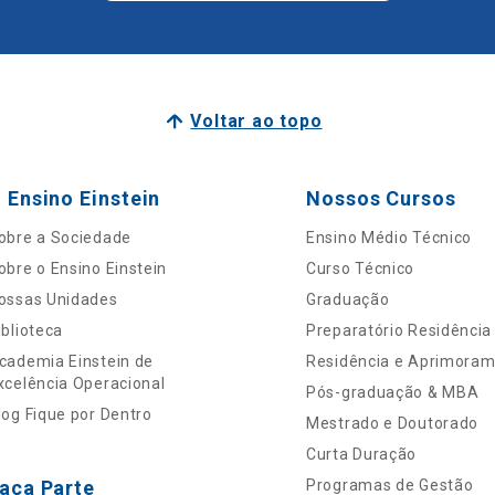
Voltar ao topo
 Ensino Einstein
Nossos Cursos
obre a Sociedade
Ensino Médio Técnico
obre o Ensino Einstein
Curso Técnico
ossas Unidades
Graduação
iblioteca
Preparatório Residência
cademia Einstein de
Residência e Aprimora
xcelência Operacional
Pós-graduação & MBA
log Fique por Dentro
Mestrado e Doutorado
Curta Duração
aça Parte
Programas de Gestão