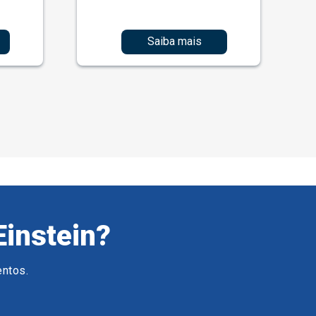
Saiba mais
Einstein?
entos.