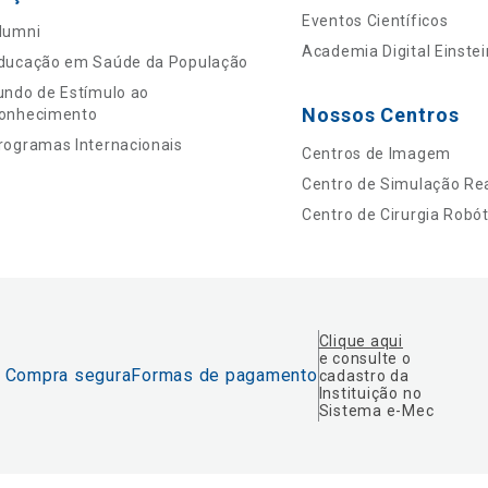
Eventos Científicos
lumni
Academia Digital Einstei
ducação em Saúde da População
undo de Estímulo ao
Nossos Centros
onhecimento
rogramas Internacionais
Centros de Imagem
Centro de Simulação Rea
Centro de Cirurgia Robót
Clique aqui
e consulte o
Compra segura
Formas de pagamento
cadastro da
Instituição no
Sistema e-Mec