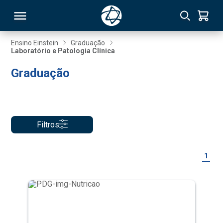
Ensino Einstein
Graduação
Laboratório e Patologia Clínica
RSO
Graduação
TIVAS
S
IN
Filtros
ONAL
1
 MBA
NTRO