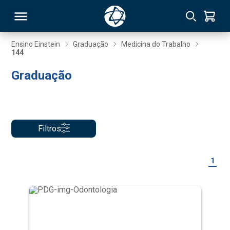
Ensino Einstein
Graduação
Medicina do Trabalho
144
RSO
Graduação
TIVAS
S
IN
Filtros
ONAL
1
 MBA
NTRO