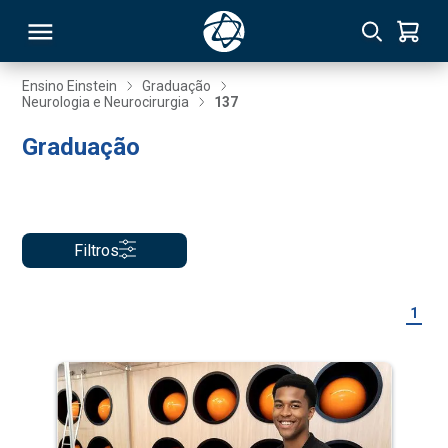
Ensino Einstein
Graduação
Neurologia e Neurocirurgia
137
RSO
Graduação
TIVAS
S
IN
Filtros
ONAL
1
 MBA
NTRO