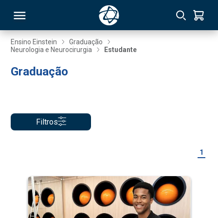
Ensino Einstein
Graduação
Neurologia e Neurocirurgia
Estudante
RSO
Graduação
TIVAS
S
IN
Filtros
ONAL
1
 MBA
NTRO