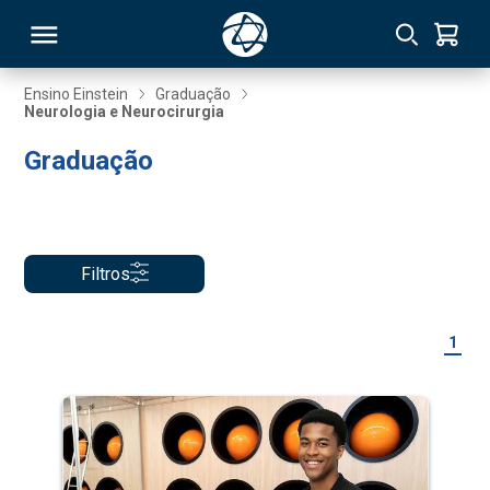
Ensino Einstein
Graduação
Neurologia e Neurocirurgia
RSO
Graduação
TIVAS
S
IN
Filtros
ONAL
1
 MBA
NTRO