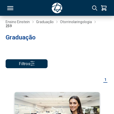
Ensino Einstein
Graduação
Otorrinolaringologia
259
RSO
Graduação
TIVAS
S
IN
Filtros
ONAL
1
 MBA
NTRO