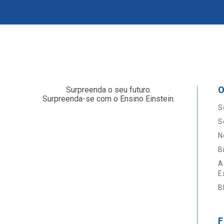
O
Surpreenda o seu futuro.
Surpreenda-se com o Ensino Einstein.
S
S
N
B
A
E
B
F