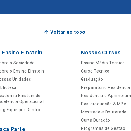
Voltar ao topo
 Ensino Einstein
Nossos Cursos
obre a Sociedade
Ensino Médio Técnico
obre o Ensino Einstein
Curso Técnico
ossas Unidades
Graduação
iblioteca
Preparatório Residência
cademia Einstein de
Residência e Aprimora
xcelência Operacional
Pós-graduação & MBA
log Fique por Dentro
Mestrado e Doutorado
Curta Duração
aça Parte
Programas de Gestão