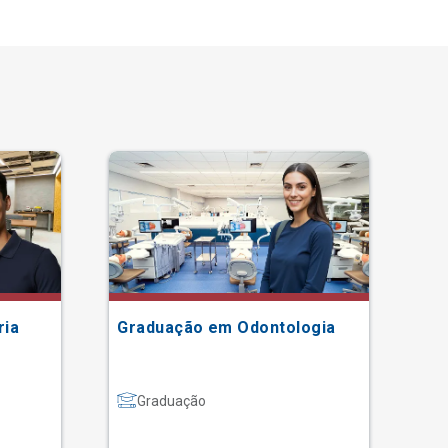
ria
Graduação em Odontologia
Gr
Graduação