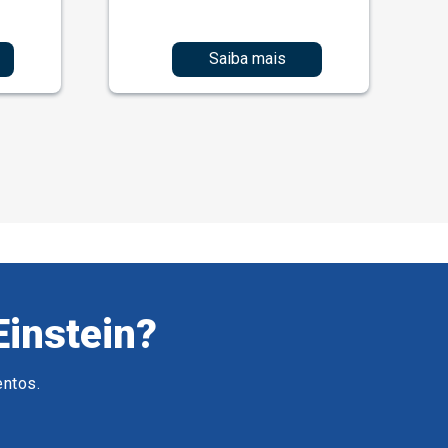
Saiba mais
Einstein?
entos.