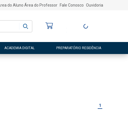
rea do Aluno
Área do Professor
Fale Conosco
Ouvidoria
Bem-vindo
(a)
Entre ou Cadastre-
se
ACADEMIA DIGITAL
PREPARATÓRIO RESIDÊNCIA
1