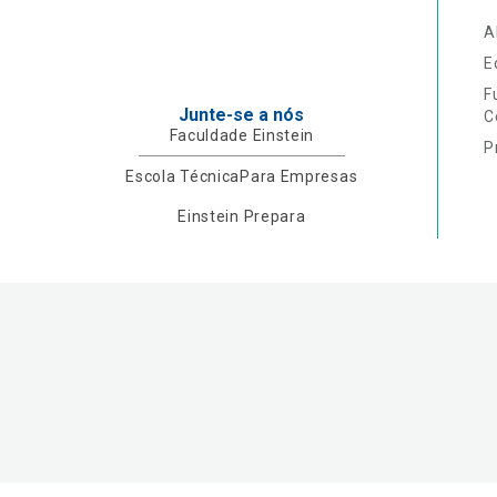
A
E
F
Junte-se a nós
C
Faculdade Einstein
P
Escola Técnica
Para Empresas
Einstein Prepara