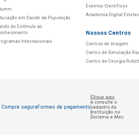
Eventos Científicos
lumni
Academia Digital Einstei
ducação em Saúde da População
undo de Estímulo ao
Nossos Centros
onhecimento
rogramas Internacionais
Centros de Imagem
Centro de Simulação Rea
Centro de Cirurgia Robót
Clique aqui
e consulte o
Compra segura
Formas de pagamento
cadastro da
Instituição no
Sistema e-Mec