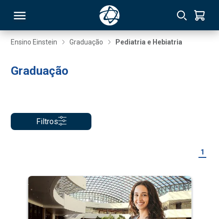
Ensino Einstein
Graduação
Pediatria e Hebiatria
RSO
Graduação
TIVAS
S
IN
Filtros
ONAL
1
 MBA
NTRO