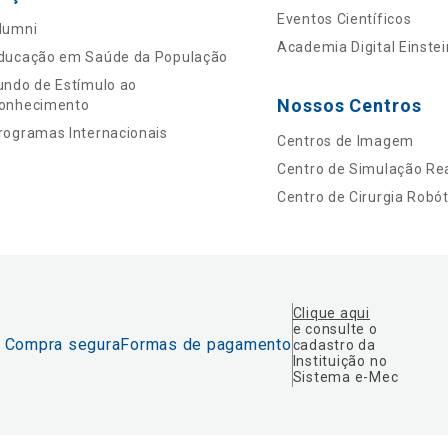
Eventos Científicos
lumni
Academia Digital Einstei
ducação em Saúde da População
undo de Estímulo ao
Nossos Centros
onhecimento
rogramas Internacionais
Centros de Imagem
Centro de Simulação Rea
Centro de Cirurgia Robót
Clique aqui
e consulte o
Compra segura
Formas de pagamento
cadastro da
Instituição no
Sistema e-Mec