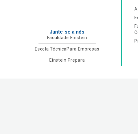
A
E
F
Junte-se a nós
C
Faculdade Einstein
P
Escola Técnica
Para Empresas
Einstein Prepara