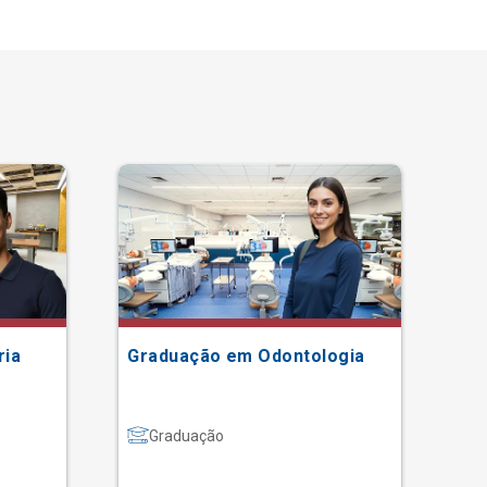
ria
Graduação em Odontologia
Gr
Graduação