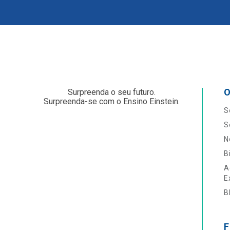
O
Surpreenda o seu futuro.
Surpreenda-se com o Ensino Einstein.
S
S
N
B
A
E
B
F