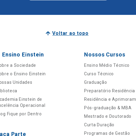
Voltar ao topo
 Ensino Einstein
Nossos Cursos
obre a Sociedade
Ensino Médio Técnico
obre o Ensino Einstein
Curso Técnico
ossas Unidades
Graduação
iblioteca
Preparatório Residência
cademia Einstein de
Residência e Aprimora
xcelência Operacional
Pós-graduação & MBA
log Fique por Dentro
Mestrado e Doutorado
Curta Duração
aça Parte
Programas de Gestão