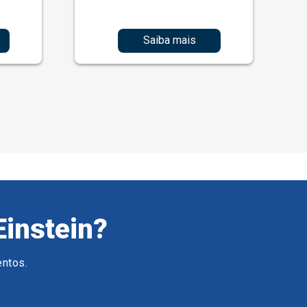
Saiba mais
Einstein?
entos.