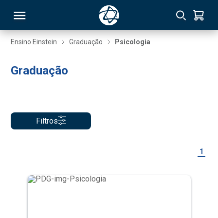
Ensino Einstein
Graduação
Psicologia
RSO
Graduação
TIVAS
S
IN
Filtros
ONAL
1
 MBA
NTRO