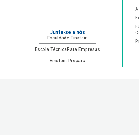
A
E
F
Junte-se a nós
C
Faculdade Einstein
P
Escola Técnica
Para Empresas
Einstein Prepara