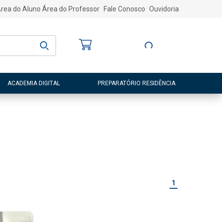
rea do Aluno
Área do Professor
Fale Conosco
Ouvidoria
Bem-vindo
(a)
Entre ou Cadastre-
se
ACADEMIA DIGITAL
PREPARATÓRIO RESIDÊNCIA
1