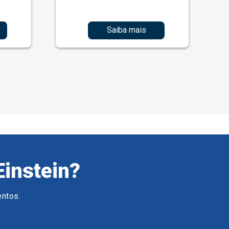
Saiba mais
Einstein?
entos.