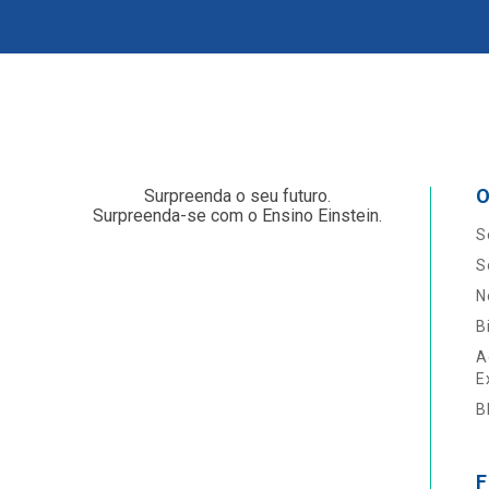
O
Surpreenda o seu futuro.
Surpreenda-se com o Ensino Einstein.
S
S
N
B
A
E
B
F