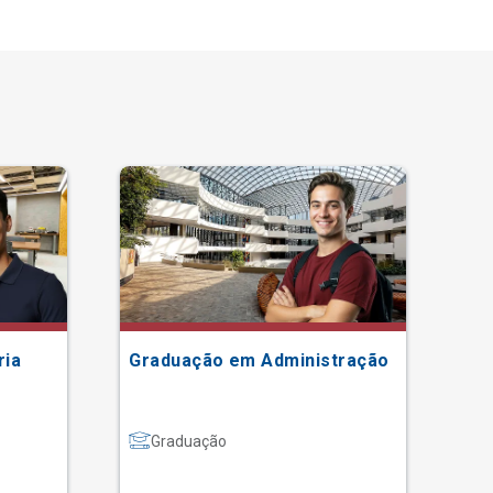
ria
Graduação em Administração
Gr
Graduação