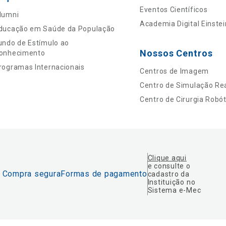
Eventos Científicos
lumni
Academia Digital Einstei
ducação em Saúde da População
undo de Estímulo ao
Nossos Centros
onhecimento
rogramas Internacionais
Centros de Imagem
Centro de Simulação Rea
Centro de Cirurgia Robót
Clique aqui
e consulte o
Compra segura
Formas de pagamento
cadastro da
Instituição no
Sistema e-Mec