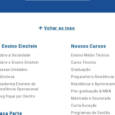
Voltar ao topo
 Ensino Einstein
Nossos Cursos
obre a Sociedade
Ensino Médio Técnico
obre o Ensino Einstein
Curso Técnico
ossas Unidades
Graduação
iblioteca
Preparatório Residência
cademia Einstein de
Residência e Aprimora
xcelência Operacional
Pós-graduação & MBA
log Fique por Dentro
Mestrado e Doutorado
Curta Duração
aça Parte
Programas de Gestão