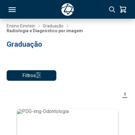
Ensino Einstein
Graduação
Radiologia e Diagnóstico por imagem
RSO
Graduação
TIVAS
S
IN
Filtros
ONAL
1
 MBA
NTRO