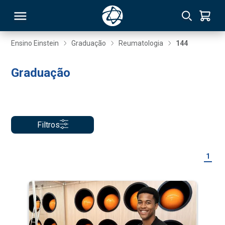
Ensino Einstein
Graduação
Reumatologia
144
RSO
Graduação
TIVAS
S
IN
Filtros
ONAL
1
 MBA
NTRO