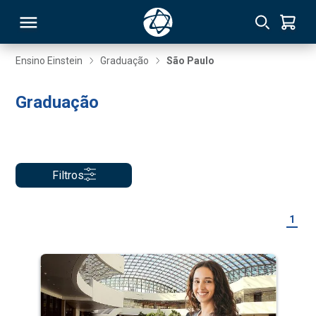
Ensino Einstein
Graduação
São Paulo
RSO
Graduação
TIVAS
S
IN
Filtros
ONAL
1
 MBA
NTRO