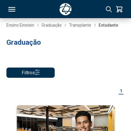
Ensino Einstein
Graduação
Transplante
Estudante
RSO
Graduação
TIVAS
S
IN
Filtros
ONAL
1
 MBA
NTRO