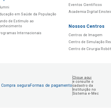
Eventos Científicos
lumni
Academia Digital Einstei
ducação em Saúde da População
undo de Estímulo ao
Nossos Centros
onhecimento
rogramas Internacionais
Centros de Imagem
Centro de Simulação Rea
Centro de Cirurgia Robót
Clique aqui
e consulte o
Compra segura
Formas de pagamento
cadastro da
Instituição no
Sistema e-Mec