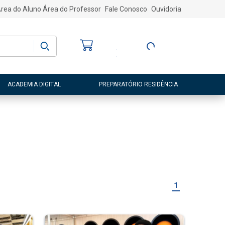
rea do Aluno
Área do Professor
Fale Conosco
Ouvidoria
Bem-vindo
(a)
Entre ou Cadastre-
se
ACADEMIA DIGITAL
PREPARATÓRIO RESIDÊNCIA
1