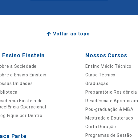
Voltar ao topo
 Ensino Einstein
Nossos Cursos
obre a Sociedade
Ensino Médio Técnico
obre o Ensino Einstein
Curso Técnico
ossas Unidades
Graduação
iblioteca
Preparatório Residência
cademia Einstein de
Residência e Aprimora
xcelência Operacional
Pós-graduação & MBA
log Fique por Dentro
Mestrado e Doutorado
Curta Duração
aça Parte
Programas de Gestão