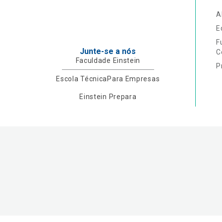
A
E
F
Junte-se a nós
C
Faculdade Einstein
P
Escola Técnica
Para Empresas
Einstein Prepara