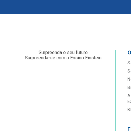
O
Surpreenda o seu futuro.
Surpreenda-se com o Ensino Einstein.
S
S
N
B
A
E
B
F