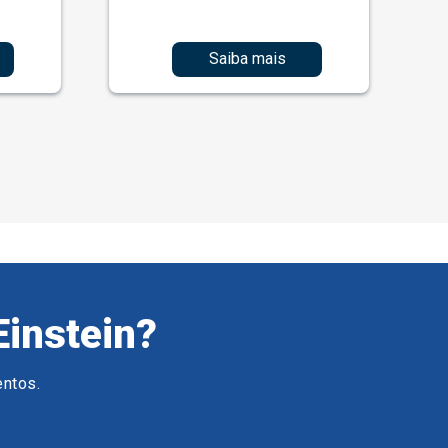
Saiba mais
Einstein?
entos.