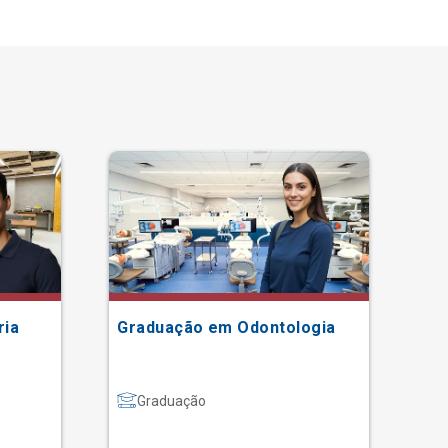
ria
Graduação em Odontologia
Gr
Graduação