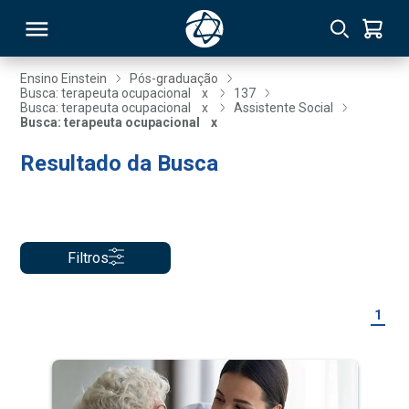
Ensino Einstein
Pós-graduação
Busca: terapeuta ocupacional
x
137
Busca: terapeuta ocupacional
x
Assistente Social
RSO
Busca: terapeuta ocupacional
x
Resultado da Busca
TIVAS
S
IN
ONAL
Filtros
1
 MBA
NTRO