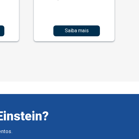
Saiba mais
Einstein?
entos.