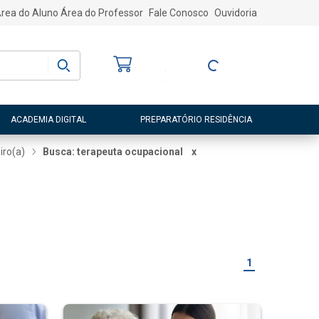
rea do Aluno
Área do Professor
Fale Conosco
Ouvidoria
Bem-vindo
(a)
Entre ou Cadastre-
se
ACADEMIA DIGITAL
PREPARATÓRIO RESIDÊNCIA
iro(a)
Busca: terapeuta ocupacional
x
1