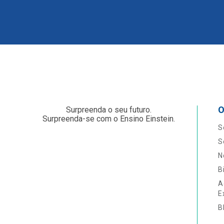
O
Surpreenda o seu futuro.
Surpreenda-se com o Ensino Einstein.
S
S
N
B
A
E
B