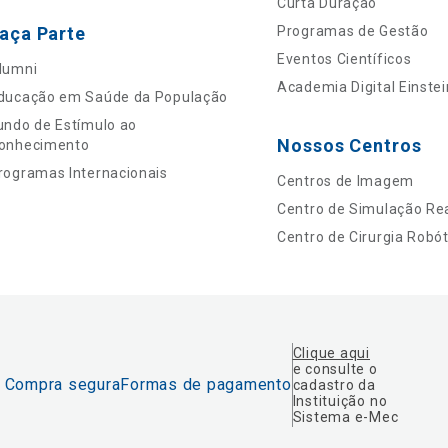
Curta Duração
aça Parte
Programas de Gestão
Eventos Científicos
lumni
Academia Digital Einstei
ducação em Saúde da População
undo de Estímulo ao
Nossos Centros
onhecimento
rogramas Internacionais
Centros de Imagem
Centro de Simulação Rea
Centro de Cirurgia Robót
Clique aqui
e consulte o
Compra segura
Formas de pagamento
cadastro da
Instituição no
Sistema e-Mec