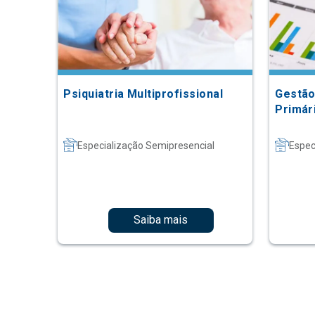
Psiquiatria Multiprofissional
Gestão
Primár
Especialização Semipresencial
Espec
Saiba mais