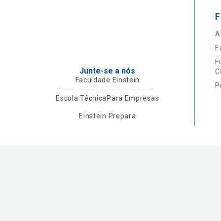
F
A
E
F
Junte-se a nós
C
Faculdade Einstein
P
Escola Técnica
Para Empresas
Einstein Prepara