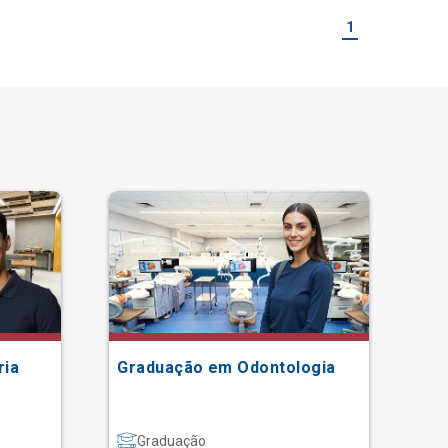
1
ria
Graduação em Odontologia
Gr
Graduação