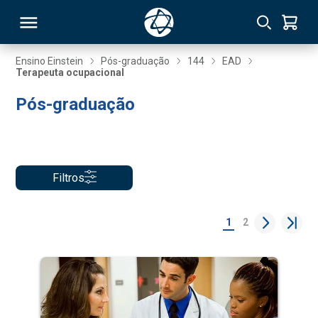
Ensino Einstein
Pós-graduação
144
EAD
Terapeuta ocupacional
RSO
Pós-graduação
TIVAS
S
IN
Filtros
ONAL
1
2
 MBA
NTRO