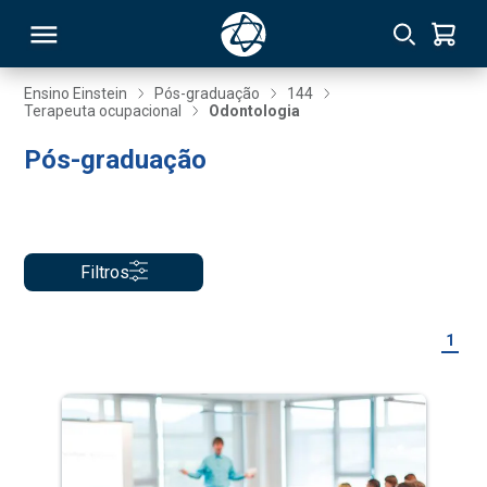
Ensino Einstein
Pós-graduação
144
Terapeuta ocupacional
Odontologia
RSO
Pós-graduação
TIVAS
S
IN
Filtros
ONAL
1
 MBA
NTRO