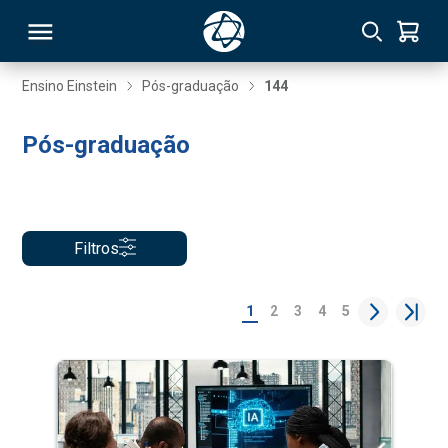
Ensino Einstein
Pós-graduação
144
RSO
Pós-graduação
TIVAS
S
IN
Filtros
ONAL
1
2
3
4
5
 MBA
NTRO