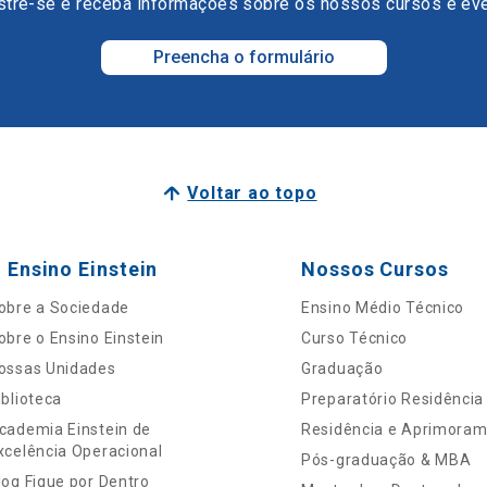
tre-se e receba informações sobre os nossos cursos e ev
Preencha o formulário
Voltar ao topo
 Ensino Einstein
Nossos Cursos
obre a Sociedade
Ensino Médio Técnico
obre o Ensino Einstein
Curso Técnico
ossas Unidades
Graduação
iblioteca
Preparatório Residência
cademia Einstein de
Residência e Aprimora
xcelência Operacional
Pós-graduação & MBA
log Fique por Dentro