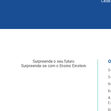
Cadas
O
Surpreenda o seu futuro.
Surpreenda-se com o Ensino Einstein.
S
S
N
B
A
E
B