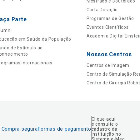
Mestrado e Doutorado
Curta Duração
aça Parte
Programas de Gestão
Eventos Científicos
lumni
Academia Digital Einstei
ducação em Saúde da População
undo de Estímulo ao
Nossos Centros
onhecimento
rogramas Internacionais
Centros de Imagem
Centro de Simulação Rea
Centro de Cirurgia Robót
Clique aqui
e consulte o
Compra segura
Formas de pagamento
cadastro da
Instituição no
Sistema e-Mec