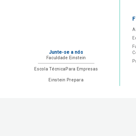
F
A
E
F
Junte-se a nós
C
Faculdade Einstein
P
Escola Técnica
Para Empresas
Einstein Prepara