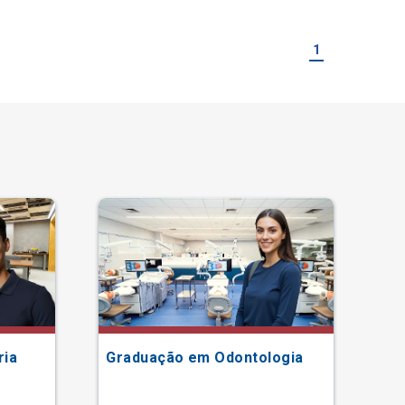
1
ria
Graduação em Odontologia
Gr