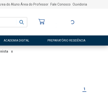
rea do Aluno
Área do Professor
Fale Conosco
Ouvidoria
Bem-vindo
(a)
Entre ou Cadastre-
se
ACADEMIA DIGITAL
PREPARATÓRIO RESIDÊNCIA
onista
x
1