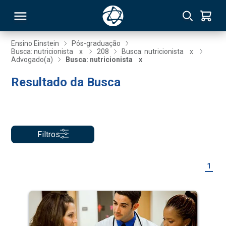
Ensino Einstein
Pós-graduação
Busca: nutricionista
x
208
Busca: nutricionista
x
Advogado(a)
Busca: nutricionista
x
RSO
Resultado da Busca
TIVAS
S
IN
Filtros
ONAL
1
 MBA
NTRO