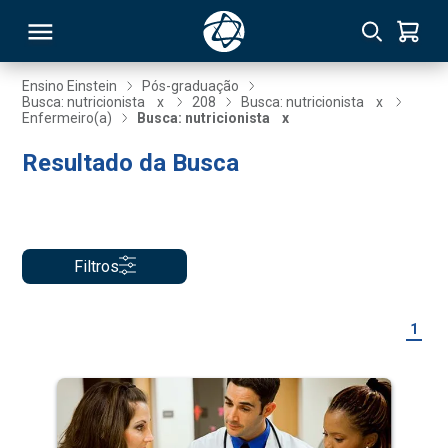
Ensino Einstein
Pós-graduação
Busca: nutricionista
x
208
Busca: nutricionista
x
Enfermeiro(a)
Busca: nutricionista
x
RSO
Resultado da Busca
TIVAS
S
IN
Filtros
ONAL
1
 MBA
NTRO