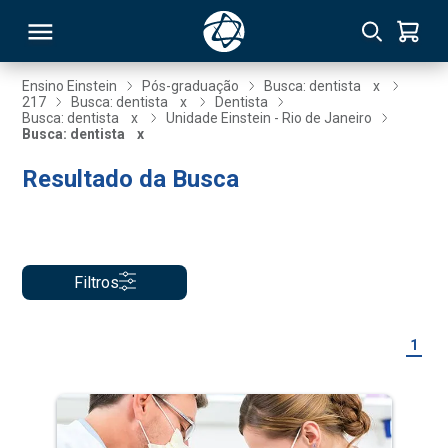
Ensino Einstein
Pós-graduação
Busca: dentista
x
217
Busca: dentista
x
Dentista
Busca: dentista
x
Unidade Einstein - Rio de Janeiro
RSO
Busca: dentista
x
Resultado da Busca
TIVAS
S
IN
ONAL
Filtros
1
 MBA
NTRO