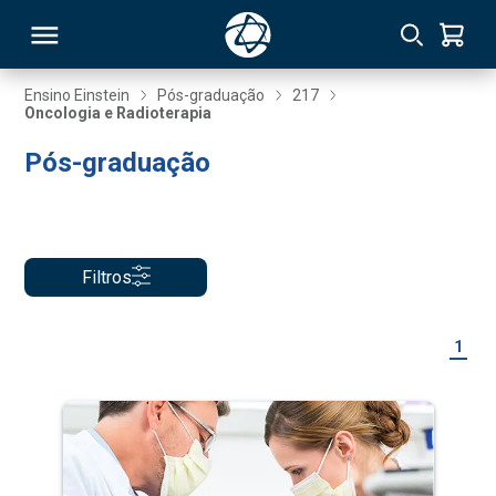
Ensino Einstein
Pós-graduação
217
Oncologia e Radioterapia
RSO
Pós-graduação
TIVAS
S
IN
Filtros
ONAL
1
 MBA
NTRO