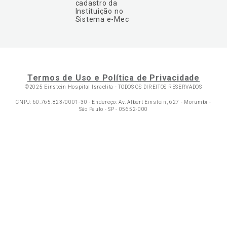
cadastro da
Instituição no
Sistema e-Mec
Termos de Uso e Política de Privacidade
©2025 Einstein Hospital Israelita -
TODOS OS DIREITOS RESERVADOS
CNPJ: 60.765.823/0001-30 - Endereço: Av. Albert Einstein, 627 - Morumbi -
São Paulo - SP - 05652-000
Ol
C
p
t
a
Wh
N
Fa