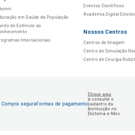
Eventos Científicos
lumni
Academia Digital Einstei
ducação em Saúde da População
undo de Estímulo ao
Nossos Centros
onhecimento
rogramas Internacionais
Centros de Imagem
Centro de Simulação Rea
Centro de Cirurgia Robót
Clique aqui
e consulte o
Compra segura
Formas de pagamento
cadastro da
Instituição no
Sistema e-Mec