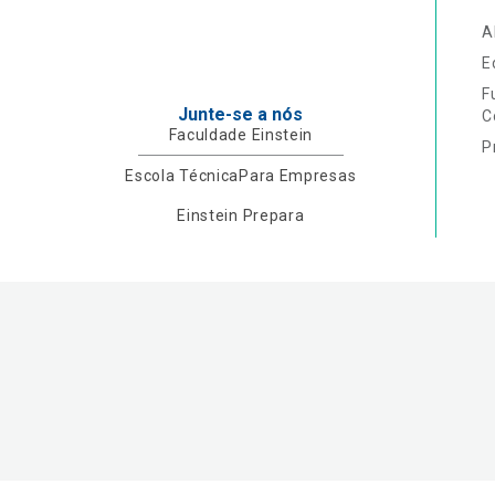
A
E
F
Junte-se a nós
C
Faculdade Einstein
P
Escola Técnica
Para Empresas
Einstein Prepara