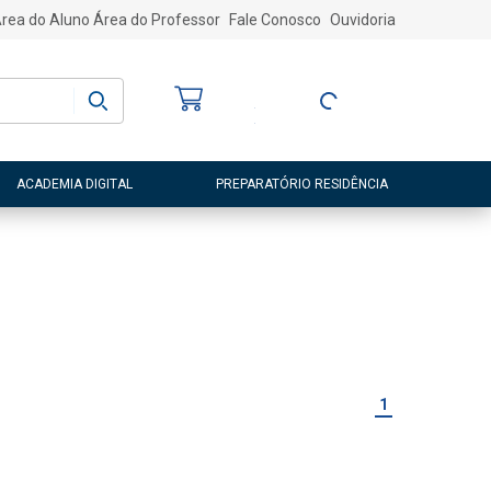
rea do Aluno
Área do Professor
Fale Conosco
Ouvidoria
Bem-vindo
(a)
Entre ou Cadastre-
se
ACADEMIA DIGITAL
PREPARATÓRIO RESIDÊNCIA
1