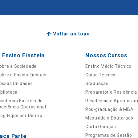
Voltar ao topo
 Ensino Einstein
Nossos Cursos
obre a Sociedade
Ensino Médio Técnico
obre o Ensino Einstein
Curso Técnico
ossas Unidades
Graduação
iblioteca
Preparatório Residência
cademia Einstein de
Residência e Aprimora
xcelência Operacional
Pós-graduação & MBA
log Fique por Dentro
Mestrado e Doutorado
Curta Duração
aça Parte
Programas de Gestão