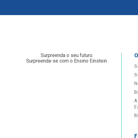
O
Surpreenda o seu futuro.
Surpreenda-se com o Ensino Einstein.
S
S
N
B
A
E
B
F