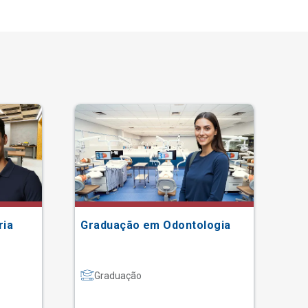
ria
Graduação em Odontologia
Gr
Graduação