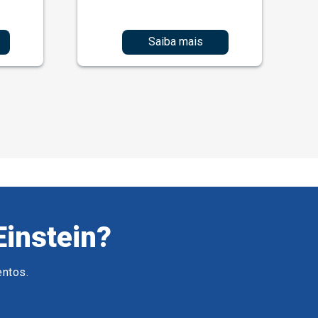
Saiba mais
Einstein?
entos.